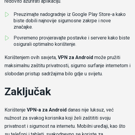
redovito ažurirati aplikaciju.
Preuzimajte nadogradnje iz Google Play Store-a kako
biste dobili najnovije sigurnosne zakrpe i nove
značajke.
Povremeno provjeravajte postavke i servere kako biste
osigurali optimalno korištenje.
Korištenjem ovih savjeta,
VPN za Android
može pružiti
maksimalnu zaštitu privatnosti, sigurno surfanje internetom i
slobodan pristup sadržajima bilo gdje u svijetu.
Zaključak
Korištenje
VPN-a za Android
danas nije luksuz, već
nužnost za svakog korisnika koji želi zaštititi svoju
privatnost i sigurnost na internetu. Mobilni uređaji, kao što
su telefoni i tableti, svakodnevno se koriste za