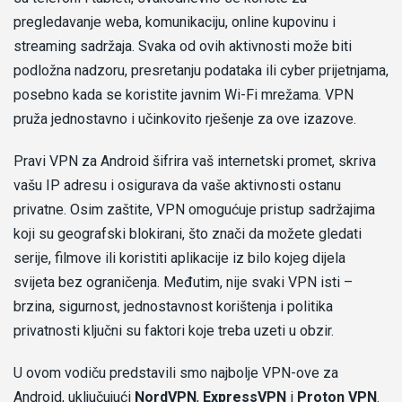
pregledavanje weba, komunikaciju, online kupovinu i
streaming sadržaja. Svaka od ovih aktivnosti može biti
podložna nadzoru, presretanju podataka ili cyber prijetnjama,
posebno kada se koristite javnim Wi-Fi mrežama. VPN
pruža jednostavno i učinkovito rješenje za ove izazove.
Pravi VPN za Android šifrira vaš internetski promet, skriva
vašu IP adresu i osigurava da vaše aktivnosti ostanu
privatne. Osim zaštite, VPN omogućuje pristup sadržajima
koji su geografski blokirani, što znači da možete gledati
serije, filmove ili koristiti aplikacije iz bilo kojeg dijela
svijeta bez ograničenja. Međutim, nije svaki VPN isti –
brzina, sigurnost, jednostavnost korištenja i politika
privatnosti ključni su faktori koje treba uzeti u obzir.
U ovom vodiču predstavili smo najbolje VPN-ove za
Android, uključujući
NordVPN
,
ExpressVPN
i
Proton VPN
.