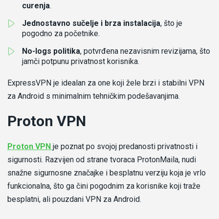
curenja
.
Jednostavno sučelje i brza instalacija
, što je
pogodno za početnike.
No-logs politika
, potvrđena nezavisnim revizijama, što
jamči potpunu privatnost korisnika.
ExpressVPN je idealan za one koji žele brzi i stabilni VPN
za Android s minimalnim tehničkim podešavanjima.
Proton VPN
-
Proton VPN
je poznat po svojoj predanosti privatnosti i
Recenzija
sigurnosti. Razvijen od strane tvoraca ProtonMaila, nudi
proton
snažne sigurnosne značajke i besplatnu verziju koja je vrlo
vpn
funkcionalna, što ga čini pogodnim za korisnike koji traže
besplatni, ali pouzdani VPN za Android.