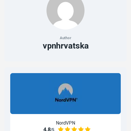
Author
vpnhrvatska
NordVPN
4.8
/5