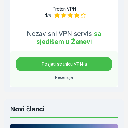
Proton VPN
4
/5
Nezavisni VPN servis
sa
sjedišem u Ženevi
Posjeti stranicu VPN-a
Recenzija
Novi članci