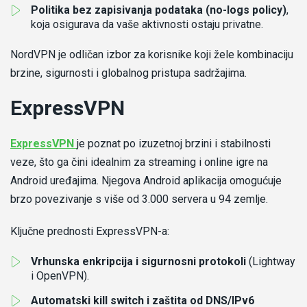
Politika bez zapisivanja podataka (no-logs policy)
,
koja osigurava da vaše aktivnosti ostaju privatne.
NordVPN je odličan izbor za korisnike koji žele kombinaciju
brzine, sigurnosti i globalnog pristupa sadržajima.
ExpressVPN
-
ExpressVPN
je poznat po izuzetnoj brzini i stabilnosti
Recenzija
veze, što ga čini idealnim za streaming i online igre na
expressvpn
Android uređajima. Njegova Android aplikacija omogućuje
brzo povezivanje s više od 3.000 servera u 94 zemlje.
Ključne prednosti ExpressVPN-a:
Vrhunska enkripcija i sigurnosni protokoli
(Lightway
i OpenVPN).
Automatski kill switch i zaštita od DNS/IPv6