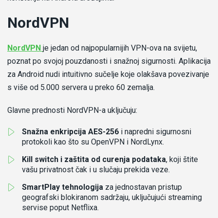
NordVPN
-
NordVPN
je jedan od najpopularnijih VPN-ova na svijetu,
Recenzija
poznat po svojoj pouzdanosti i snažnoj sigurnosti. Aplikacija
nordvpn
za Android nudi intuitivno sučelje koje olakšava povezivanje
s više od 5.000 servera u preko 60 zemalja.
Glavne prednosti NordVPN-a uključuju:
Snažna enkripcija AES-256
i napredni sigurnosni
protokoli kao što su OpenVPN i NordLynx.
Kill switch i zaštita od curenja podataka
, koji štite
vašu privatnost čak i u slučaju prekida veze.
SmartPlay tehnologija
za jednostavan pristup
geografski blokiranom sadržaju, uključujući streaming
servise poput Netflixa.