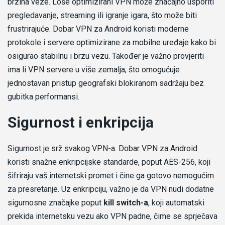
brzina veze. Loše optimizirani VPN može značajno usporiti
pregledavanje, streaming ili igranje igara, što može biti
frustrirajuće. Dobar VPN za Android koristi moderne
protokole i servere optimizirane za mobilne uređaje kako bi
osigurao stabilnu i brzu vezu. Također je važno provjeriti
ima li VPN servere u više zemalja, što omogućuje
jednostavan pristup geografski blokiranom sadržaju bez
gubitka performansi.
Sigurnost i enkripcija
Sigurnost je srž svakog VPN-a. Dobar VPN za Android
koristi snažne enkripcijske standarde, poput AES-256, koji
šifriraju vaš internetski promet i čine ga gotovo nemogućim
za presretanje. Uz enkripciju, važno je da VPN nudi dodatne
sigurnosne značajke poput
kill switch-a
, koji automatski
prekida internetsku vezu ako VPN padne, čime se sprječava