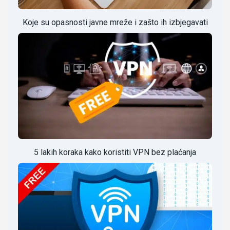
Koje su opasnosti javne mreže i zašto ih izbjegavati
5 lakih koraka kako koristiti VPN bez plaćanja