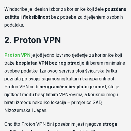
Windscribe je idealan izbor za korisnike koji žele
pouzdanu
zaštitu i fleksibilnost
bez potrebe za dijeljenjem osobnih
podataka.
2. Proton VPN
-
Proton VPN
je još jedno izvrsno rješenje za korisnike koji
Recenzija
traže
besplatan VPN bez registracije
ili barem minimalne
proton
osobne podatke. Iza ovog servisa stoji švicarska tvrtka
vpn
poznata po svojoj sigurnosnoj kulturi i transparentnosti.
Proton VPN nudi
neograničen besplatni promet
, što je
rijetkost među besplatnim VPN-ovima, a korisnici mogu
birati između nekoliko lokacija – primjerice SAD,
Nizozemska i Japan.
Ono što Proton VPN čini posebnim jest njegova
stroga