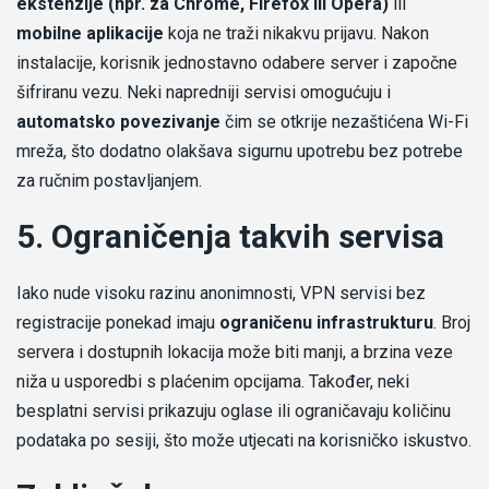
ekstenzije (npr. za Chrome, Firefox ili Opera)
ili
mobilne aplikacije
koja ne traži nikakvu prijavu. Nakon
instalacije, korisnik jednostavno odabere server i započne
šifriranu vezu. Neki napredniji servisi omogućuju i
automatsko povezivanje
čim se otkrije nezaštićena Wi-Fi
mreža, što dodatno olakšava sigurnu upotrebu bez potrebe
za ručnim postavljanjem.
5. Ograničenja takvih servisa
Iako nude visoku razinu anonimnosti, VPN servisi bez
registracije ponekad imaju
ograničenu infrastrukturu
. Broj
servera i dostupnih lokacija može biti manji, a brzina veze
niža u usporedbi s plaćenim opcijama. Također, neki
besplatni servisi prikazuju oglase ili ograničavaju količinu
podataka po sesiji, što može utjecati na korisničko iskustvo.