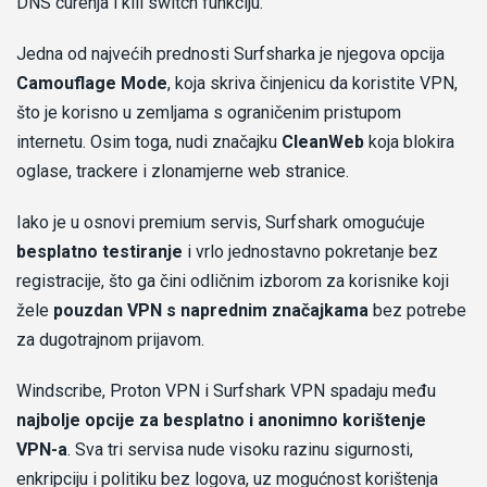
DNS curenja i kill switch funkciju.
Jedna od najvećih prednosti Surfsharka je njegova opcija
Camouflage Mode
, koja skriva činjenicu da koristite VPN,
što je korisno u zemljama s ograničenim pristupom
internetu. Osim toga, nudi značajku
CleanWeb
koja blokira
oglase, trackere i zlonamjerne web stranice.
Iako je u osnovi premium servis, Surfshark omogućuje
besplatno testiranje
i vrlo jednostavno pokretanje bez
registracije, što ga čini odličnim izborom za korisnike koji
žele
pouzdan VPN s naprednim značajkama
bez potrebe
za dugotrajnom prijavom.
Windscribe, Proton VPN i Surfshark VPN spadaju među
najbolje opcije za besplatno i anonimno korištenje
VPN-a
. Sva tri servisa nude visoku razinu sigurnosti,
enkripciju i politiku bez logova, uz mogućnost korištenja