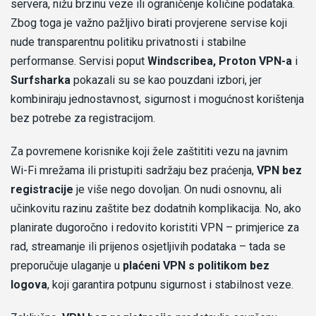
servera, nižu brzinu veze ili ograničenje količine podataka.
Zbog toga je važno pažljivo birati provjerene servise koji
nude transparentnu politiku privatnosti i stabilne
performanse. Servisi poput
Windscribea, Proton VPN-a
i
Surfsharka
pokazali su se kao pouzdani izbori, jer
kombiniraju jednostavnost, sigurnost i mogućnost korištenja
bez potrebe za registracijom.
Za povremene korisnike koji žele zaštititi vezu na javnim
Wi-Fi mrežama ili pristupiti sadržaju bez praćenja,
VPN bez
registracije
je više nego dovoljan. On nudi osnovnu, ali
učinkovitu razinu zaštite bez dodatnih komplikacija. No, ako
planirate dugoročno i redovito koristiti VPN – primjerice za
rad, streamanje ili prijenos osjetljivih podataka – tada se
preporučuje ulaganje u
plaćeni VPN s politikom bez
logova
, koji garantira potpunu sigurnost i stabilnost veze.