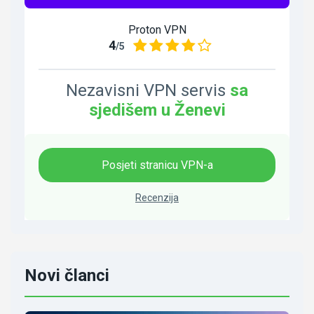
Proton VPN
4
/5
Nezavisni VPN servis
sa
sjedišem u Ženevi
Posjeti stranicu VPN-a
Recenzija
Novi članci