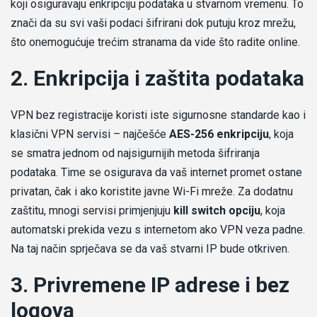
koji osiguravaju enkripciju podataka u stvarnom vremenu. To
znači da su svi vaši podaci šifrirani dok putuju kroz mrežu,
što onemogućuje trećim stranama da vide što radite online.
2. Enkripcija i zaštita podataka
VPN bez registracije koristi iste sigurnosne standarde kao i
klasični VPN servisi – najčešće
AES-256 enkripciju
, koja
se smatra jednom od najsigurnijih metoda šifriranja
podataka. Time se osigurava da vaš internet promet ostane
privatan, čak i ako koristite javne Wi-Fi mreže. Za dodatnu
zaštitu, mnogi servisi primjenjuju
kill switch opciju
, koja
automatski prekida vezu s internetom ako VPN veza padne.
Na taj način sprječava se da vaš stvarni IP bude otkriven.
3. Privremene IP adrese i bez
logova