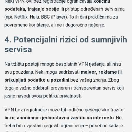
Neki VPN-ovi bez registracije ograničavaju
količinu
podataka, trajanje sesije
ili pristup određenim servisima
(npr. Netflix, Hulu, BBC iPlayer). To ih čini praktičnima za
povremeno korištenje, ali ne i dugoročno rješenje.
4. Potencijalni rizici od sumnjivih
servisa
Na tržištu postoji mnogo besplatnih VPN rješenja, ali nisu
sva pouzdana. Neki mogu sadržavati
malver, reklame ili
prikupljati podatke u pozadini
bez vašeg znanja. Zbog
toga je važno odabrati provjeren i transparentan servis koji
jasno navodi svoju politiku privatnosti.
VPN bez registracije može biti odlično rješenje ako tražite
brzu, anonimnu i jednostavnu zaštitu na internetu
. No,
treba biti svjestan njegovih ograničenja – posebno kada je