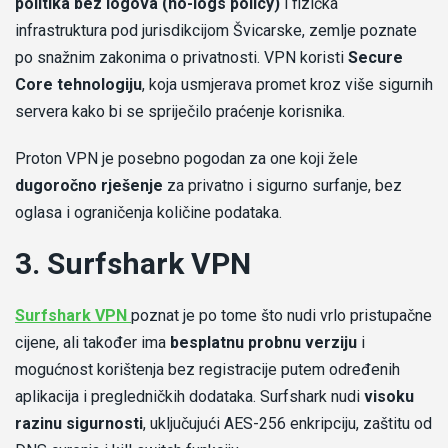
politika bez logova (no-logs policy)
i fizička
infrastruktura pod jurisdikcijom Švicarske, zemlje poznate
po snažnim zakonima o privatnosti. VPN koristi
Secure
Core tehnologiju
, koja usmjerava promet kroz više sigurnih
servera kako bi se spriječilo praćenje korisnika.
Proton VPN je posebno pogodan za one koji žele
dugoročno rješenje
za privatno i sigurno surfanje, bez
oglasa i ograničenja količine podataka.
3. Surfshark VPN
-
Surfshark VPN
poznat je po tome što nudi vrlo pristupačne
Recenzija
cijene, ali također ima
besplatnu probnu verziju
i
sufshark
mogućnost korištenja bez registracije putem određenih
vpn
aplikacija i pregledničkih dodataka. Surfshark nudi
visoku
razinu sigurnosti
, uključujući AES-256 enkripciju, zaštitu od