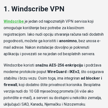
1. Windscribe VPN
-
Windscribe
je jedan od najpoznatijih VPN servisa koji
Recenzija
omogućuje korištenje bez potrebe za klasičnom
windscribe
registracijom. Iako nudi opciju stvaranja računa radi dodatnih
pogodnosti, možete ga koristiti i
anonimno
, bez unosa e-
mail adrese. Nakon instalacije dovoljno je pokrenuti
aplikaciju i povezati se na jedan od besplatnih servera.
Windscribe koristi
snažnu AES-256 enkripciju
i podržava
moderne protokole poput
WireGuard
i
IKEv2
, što osigurava
stabilnu i brzu vezu. Osim toga, ima integriran
ad blocker i
firewall
, koji dodatno štite privatnost korisnika. Besplatna
verzija nudi do 10 GB mjesečnog prometa (ili više ako
potvrdite e-mail), a serveri su dostupni u nekoliko zemalja,
uključujući SAD, Kanadu, Njemačku i Nizozemsku.