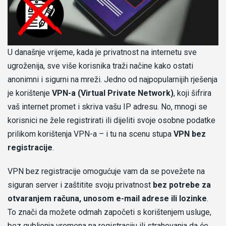
U današnje vrijeme, kada je privatnost na internetu sve
ugroženija, sve više korisnika traži načine kako ostati
anonimni i sigurni na mreži. Jedno od najpopularnijih rješenja
je korištenje
VPN-a (Virtual Private Network)
, koji šifrira
vaš internet promet i skriva vašu IP adresu. No, mnogi se
korisnici ne žele registrirati ili dijeliti svoje osobne podatke
prilikom korištenja VPN-a – i tu na scenu stupa
VPN bez
registracije
.
VPN bez registracije omogućuje vam da se povežete na
siguran server i zaštitite svoju privatnost
bez potrebe za
otvaranjem računa, unosom e-mail adrese ili lozinke
.
To znači da možete odmah započeti s korištenjem usluge,
bez gubljenja vremena na registraciju ili strahovanja da će