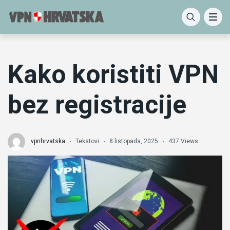
Kako koristiti VPN
bez registracije
vpnhrvatska
Tekstovi
8 listopada, 2025
437 Views